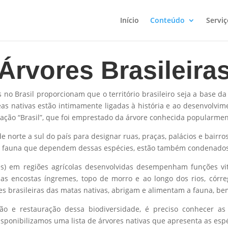
Início
Conteúdo
Serviç
Árvores Brasileira
s no Brasil proporcionam que o território brasileiro seja a base 
reas nativas estão intimamente ligadas à história e ao desenvolvi
ação “Brasil”, que foi emprestado da árvore conhecida popularmen
norte a sul do país para designar ruas, praças, palácios e bairro
da fauna que dependem dessas espécies, estão também condenado
iares) em regiões agrícolas desenvolvidas desempenham funções v
as encostas íngremes, topo de morro e ao longo dos rios, córre
s brasileiras das matas nativas, abrigam e alimentam a fauna, b
ção e restauração dessa biodiversidade, é preciso conhecer as 
isponibilizamos
uma lista de árvores nativas que apresenta as esp