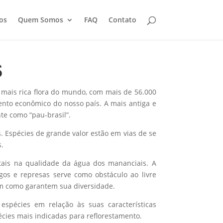
os
Quem Somos
FAQ
Contato
s
da mais rica flora do mundo, com mais de 56.000
mento econômico do nosso país.
A mais antiga e
te como “pau-brasil”.
s. Espécies de grande valor estão em vias de se
s.
itais na qualidade da água dos mananciais. A
gos e represas serve como obstáculo ao livre
em como garantem sua diversidade.
espécies em relação às suas características
écies mais indicadas para reflorestamento.