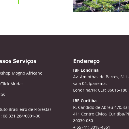
ssos Serviços
Endereço
IBF Londrina
kshop Mogno Africano
Av. Aminthas de Barros, 611 
sala 04, Ipanema.
 Click Mudas
Londrina/PR CEP: 86015-180
gos
IBF Curitiba
R. Cândido de Abreu 470, sal
ituto Brasileiro de Florestas –
411
Centro Cívico, Curitiba/P
: 08.331.284/0001-00
80030-030
+ 55 (41) 3018-4551