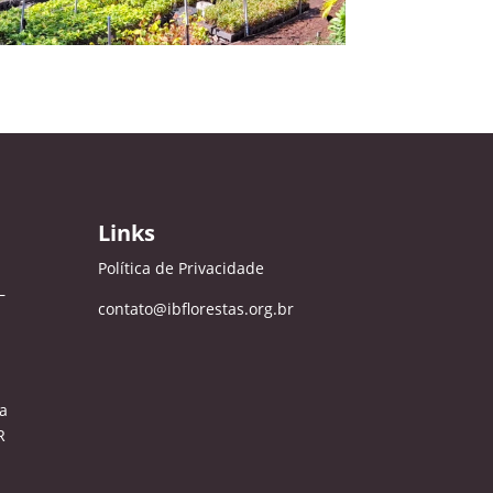
Links
Política de Privacidade
–
contato@ibflorestas.org.br
a
R