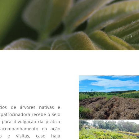
a
os de árvores nativas e
patrocinadora recebe o Selo
 para divulgação da prática
 acompanhamento da ação
fico e visitas, caso haja