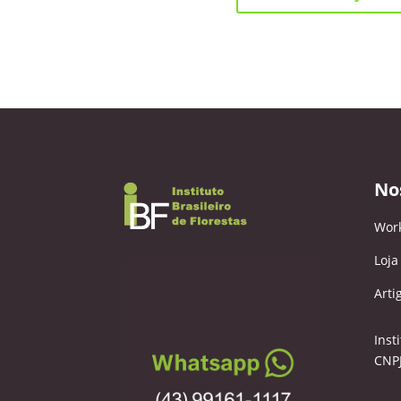
No
Wor
Loja
Arti
Inst
CNPJ