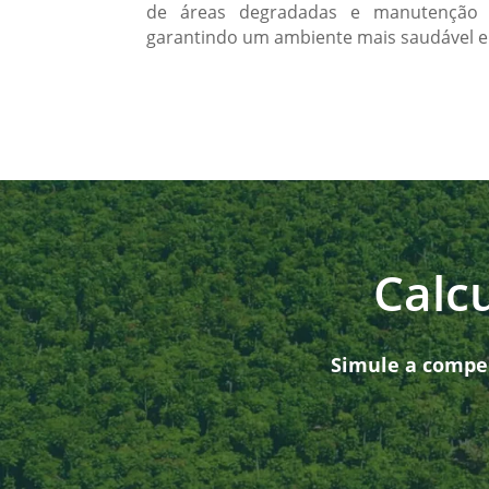
de áreas degradadas e manutenção d
garantindo um ambiente mais saudável e 
Calc
Simule a compen