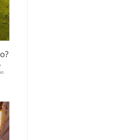
no?
o
mo