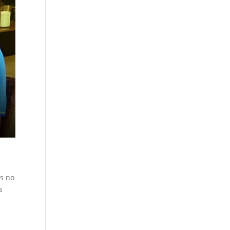
os no
s