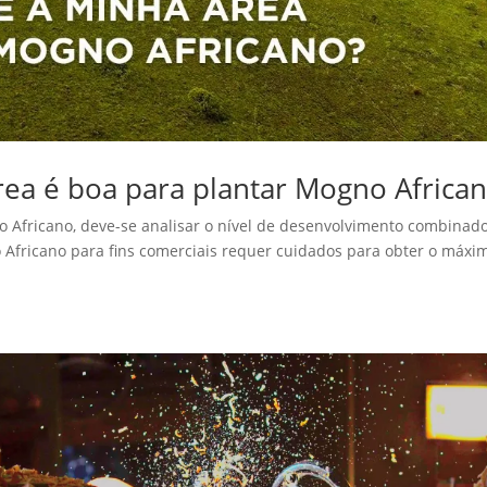
ea é boa para plantar Mogno Africa
o Africano, deve-se analisar o nível de desenvolvimento combinad
 Africano para fins comerciais requer cuidados para obter o máxi