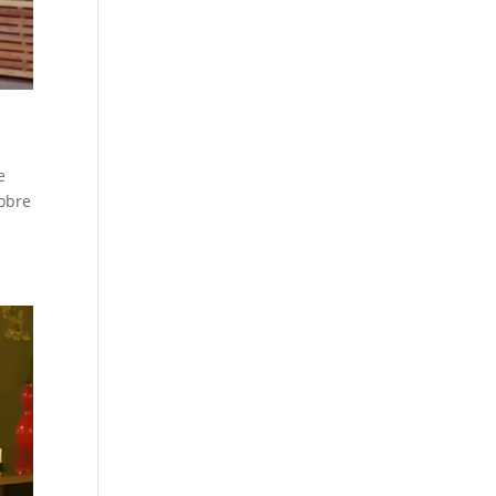
e
obre