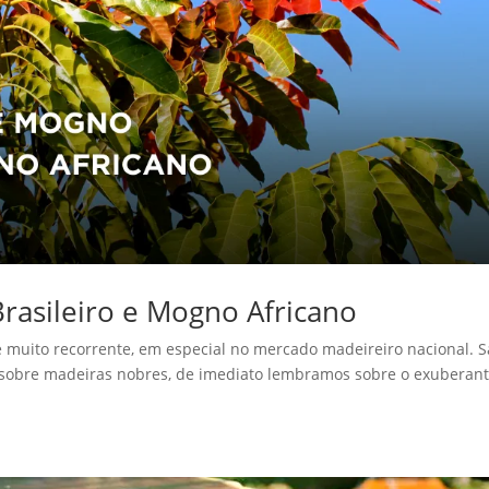
rasileiro e Mogno Africano
é muito recorrente, em especial no mercado madeireiro nacional. S
 sobre madeiras nobres, de imediato lembramos sobre o exuberan