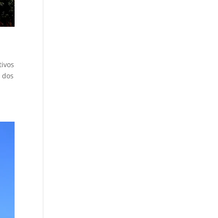
tivos
o dos