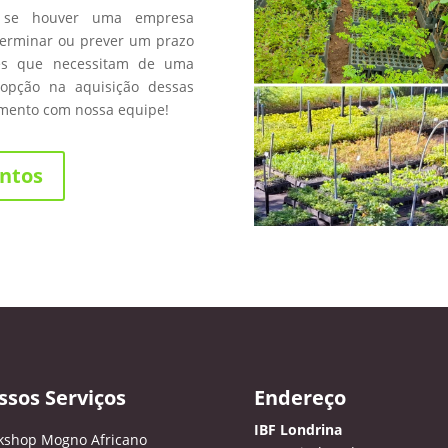
 se houver uma empresa
terminar ou prever um prazo
les que necessitam de uma
opção na aquisição dessas
amento com nossa equipe!
ntos
ssos Serviços
Endereço
IBF Londrina
kshop Mogno Africano