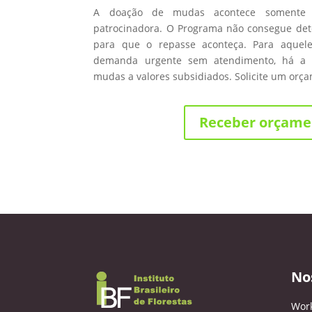
A doação de mudas acontece somente
patrocinadora. O Programa não consegue de
para que o repasse aconteça. Para aque
demanda urgente sem atendimento, há a 
mudas a valores subsidiados. Solicite um orç
Receber orçame
No
Wor