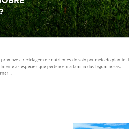
promove a reciclagem de nutrientes do solo por meio do plantio 
almente as espécies que pertencem à família das leguminosas,
rnar...
a