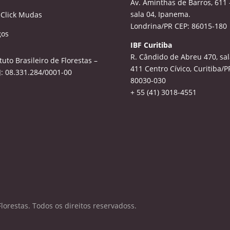
Av. Aminthas de Barros, 611 
sala 04, Ipanema.
 Click Mudas
Londrina/PR CEP: 86015-180
gos
IBF Curitiba
R. Cândido de Abreu 470, sal
ituto Brasileiro de Florestas –
411
Centro Cívico, Curitiba/P
: 08.331.284/0001-00
80030-030
+ 55 (41) 3018-4551
Florestas. Todos os direitos reservadoss.