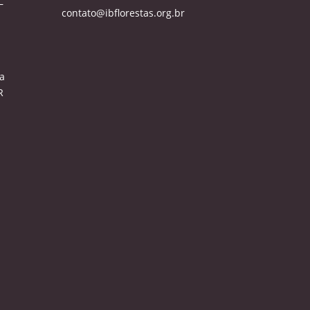
–
contato@ibflorestas.org.br
a
R