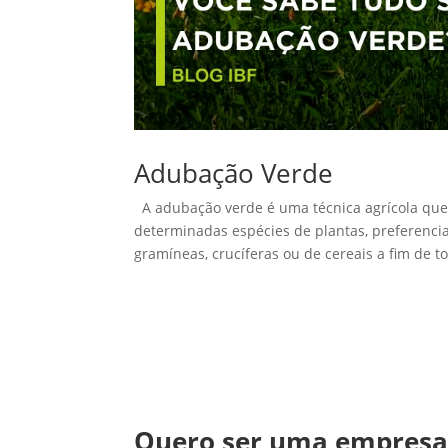
Adubação Verde
A adubação verde é uma técnica agrícola que 
determinadas espécies de plantas, preferenci
gramíneas, crucíferas ou de cereais a fim de to
Quero ser uma empres