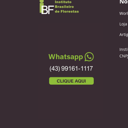
No
Wor
Loja
Arti
Inst
CNPJ