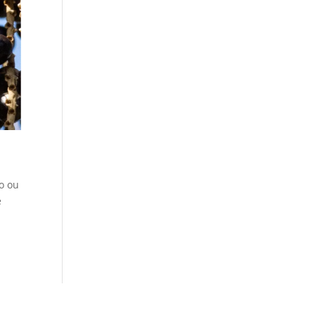
io ou
e