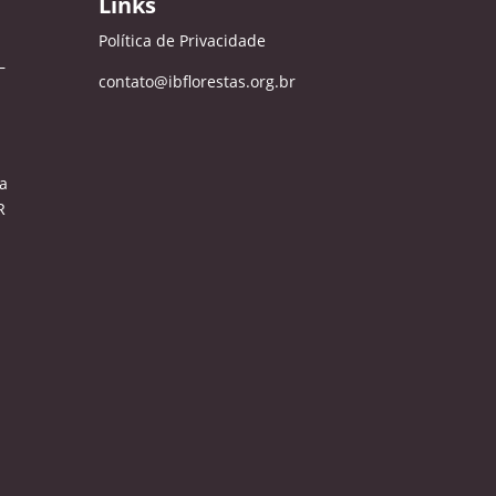
Links
Política de Privacidade
–
contato@ibflorestas.org.br
a
R