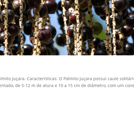
lmito Juçara. Características: O Palmito Juçara possui caule solitár
nzentado, de 5-12 m de atura e 10 a 15 cm de diâmetro, com um con