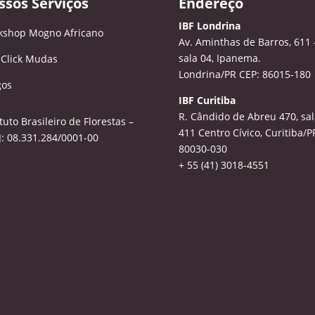
ssos Serviços
Endereço
IBF Londrina
kshop Mogno Africano
Av. Aminthas de Barros, 611 
sala 04, Ipanema.
 Click Mudas
Londrina/PR CEP: 86015-180
gos
IBF Curitiba
R. Cândido de Abreu 470, sal
ituto Brasileiro de Florestas –
411
Centro Cívico, Curitiba/P
: 08.331.284/0001-00
80030-030
+ 55 (41) 3018-4551