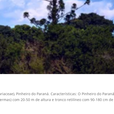
ariaceae), Pinheiro do Paraná. Características: O Pinheiro do Paran
ermas) com 20-50 m de altura e tronco retilíneo com 90-180 cm de