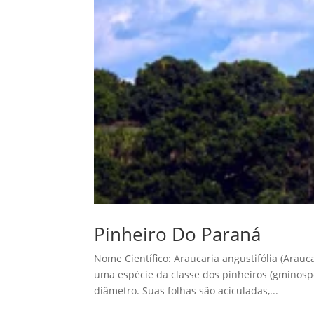
Pinheiro Do Paraná
Nome Científico: Araucaria angustifólia (Arauc
uma espécie da classe dos pinheiros (gminosp
diâmetro. Suas folhas são aciculadas,...