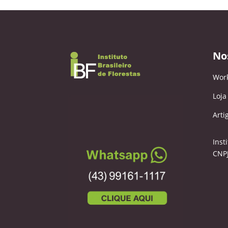
No
Wor
Loja
Arti
Inst
CNPJ