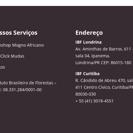
ssos Serviços
Endereço
IBF Londrina
kshop Mogno Africano
Av. Aminthas de Barros, 611 
sala 04, Ipanema.
 Click Mudas
Londrina/PR CEP: 86015-180
gos
IBF Curitiba
R. Cândido de Abreu 470, sal
ituto Brasileiro de Florestas –
411
Centro Cívico, Curitiba/P
: 08.331.284/0001-00
80030-030
+ 55 (41) 3018-4551