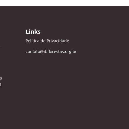
Links
Política de Privacidade
–
contato@ibflorestas.org.br
a
R