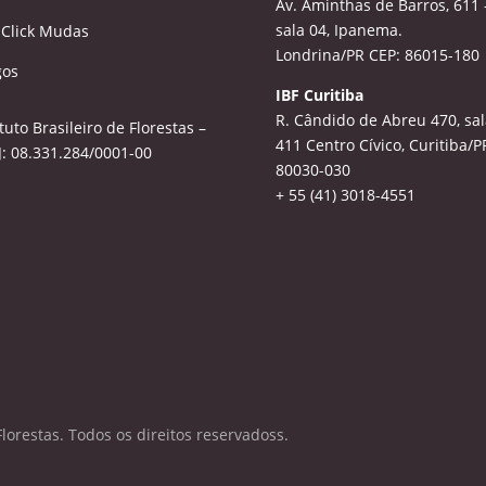
Av. Aminthas de Barros, 611 
sala 04, Ipanema.
 Click Mudas
Londrina/PR CEP: 86015-180
gos
IBF Curitiba
R. Cândido de Abreu 470, sal
ituto Brasileiro de Florestas –
411
Centro Cívico, Curitiba/P
: 08.331.284/0001-00
80030-030
+ 55 (41) 3018-4551
Florestas. Todos os direitos reservadoss.