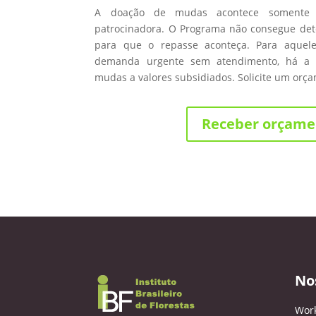
A doação de mudas acontece somente
patrocinadora. O Programa não consegue de
para que o repasse aconteça. Para aque
demanda urgente sem atendimento, há a 
mudas a valores subsidiados. Solicite um orç
Receber orçame
No
Wor