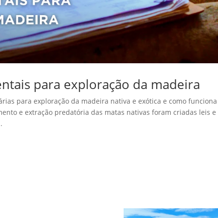
entais para exploração da madeira
árias para exploração da madeira nativa e exótica e como funciona
ento e extração predatória das matas nativas foram criadas leis e
.
a