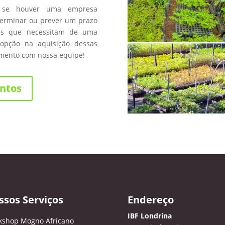
 se houver uma empresa
terminar ou prever um prazo
les que necessitam de uma
opção na aquisição dessas
amento com nossa equipe!
ntos
ssos Serviços
Endereço
IBF Londrina
kshop Mogno Africano