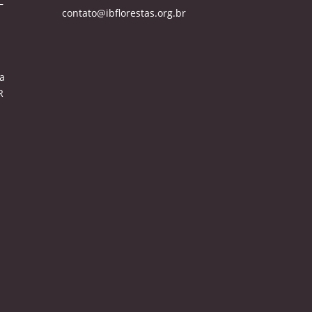
–
contato@ibflorestas.org.br
a
R