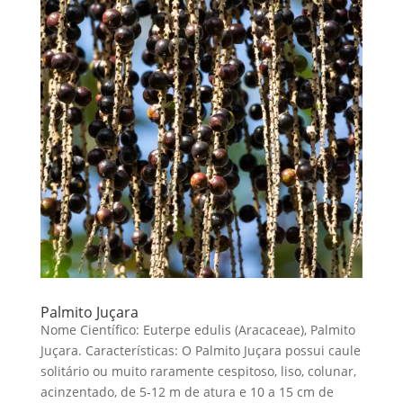
Palmito Juçara
Nome Científico: Euterpe edulis (Aracaceae), Palmito
Juçara. Características: O Palmito Juçara possui caule
solitário ou muito raramente cespitoso, liso, colunar,
acinzentado, de 5-12 m de atura e 10 a 15 cm de