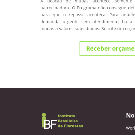
A doação de mudas acontece somente
patrocinadora. O Programa não consegue de
para que o repasse aconteça. Para aque
demanda urgente sem atendimento, há a 
mudas a valores subsidiados. Solicite um orç
Receber orçame
No
Wor