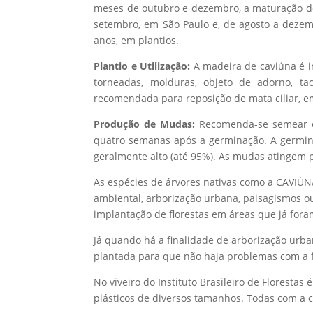
meses de outubro e dezembro, a maturação dos
setembro, em São Paulo e, de agosto a dezem
anos, em plantios.
Plantio e Utilização:
A madeira de caviúna é in
torneadas, molduras, objeto de adorno, ta
recomendada para reposição de mata ciliar, e
Produção de Mudas:
Recomenda-se semear em
quatro semanas após a germinação. A germin
geralmente alto (até 95%). As mudas atingem 
As espécies de árvores nativas como a CAVIÚN
ambiental, arborização urbana, paisagismos o
implantação de florestas em áreas que já for
Já quando há a finalidade de arborização urb
plantada para que não haja problemas com a f
No viveiro do Instituto Brasileiro de Floresta
plásticos de diversos tamanhos. Todas com a 