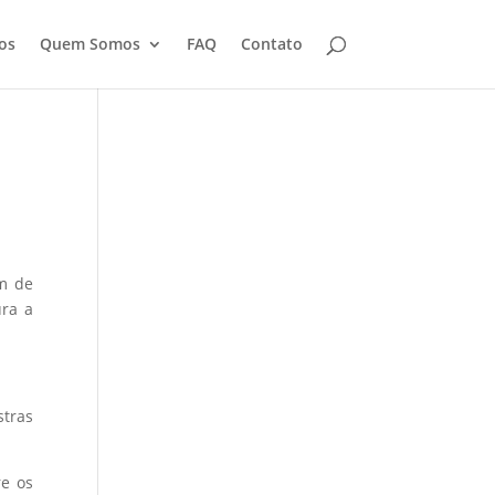
os
Quem Somos
FAQ
Contato
cm de
ura a
tras
re os