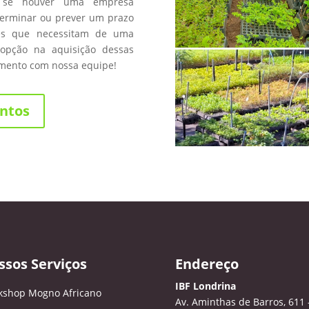
 se houver uma empresa
terminar ou prever um prazo
les que necessitam de uma
opção na aquisição dessas
amento com nossa equipe!
ntos
ssos Serviços
Endereço
IBF Londrina
kshop Mogno Africano
Av. Aminthas de Barros, 611 