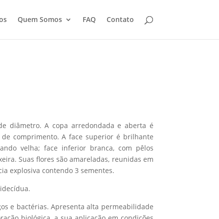
os
Quem Somos
FAQ
Contato
de diâmetro. A copa arredondada e aberta é
m de comprimento. A face superior é brilhante
ndo velha; face inferior branca, com pêlos
eira. Suas flores são amareladas, reunidas em
cia explosiva contendo 3 sementes.
midecídua.
gos e bactérias. Apresenta alta permeabilidade
ração biológica, a sua aplicação em condições