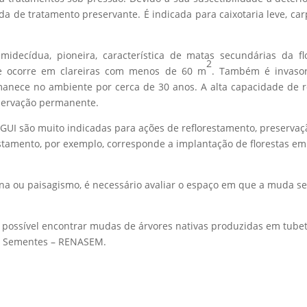
a de tratamento preservante. É indicada para caixotaria leve, car
midecídua, pioneira, característica de matas secundárias da 
2
de ocorre em clareiras com menos de 60 m
. Também é invasor
nece no ambiente por cerca de 30 anos. A alta capacidade de re
servação permanente.
GUI são muito indicadas para ações de reflorestamento, preservaç
stamento, por exemplo, corresponde a implantação de florestas em
ana ou paisagismo, é necessário avaliar o espaço em que a muda 
as é possível encontrar mudas de árvores nativas produzidas em tub
 e Sementes – RENASEM.