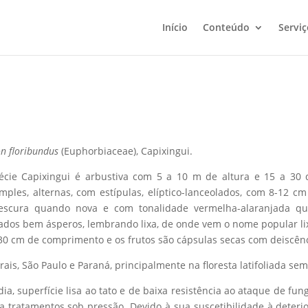
Início
Conteúdo
Serviç
n floribundus
(Euphorbiaceae), Capixingui.
cie Capixingui é arbustiva com 5 a 10 m de altura e 15 a 30 
mples, alternas, com estípulas, elíptico-lanceolados, com 8-12 c
escura quando nova e com tonalidade vermelha-alaranjada qua
lados bem ásperos, lembrando lixa, de onde vem o nome popular lix
 30 cm de comprimento e os frutos são cápsulas secas com deiscên
rais, São Paulo e Paraná, principalmente na floresta latifoliada se
 superfície lisa ao tato e de baixa resistência ao ataque de fun
 tratamentos sob pressão. Devido à sua suscetibilidade à deterio