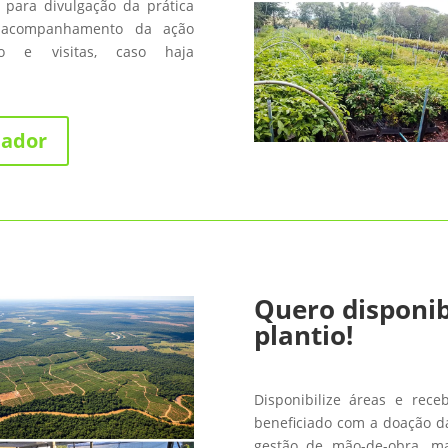
 para divulgação da prática
 acompanhamento da ação
fico e visitas, caso haja
nador
Quero disponib
plantio!
Disponibilize áreas e rece
beneficiado com a doação da
gestão de mão-de-obra, m