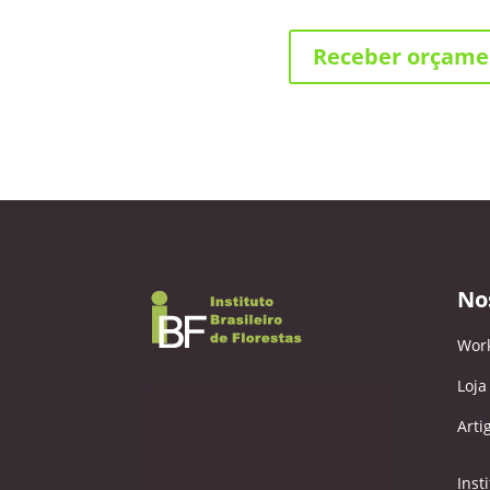
Receber orçame
No
Wor
Loja
Arti
Inst