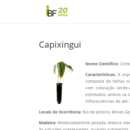
Capixingui
Nome Científico:
Croto
Características:
A espé
composta de folhas si
com coloração verde-
estrelados; ambos os 
inflorescências de até
Locais de Ocorrência:
Rio de Janeiro, Minas Ge
Madeira:
Moderadamente pesada, textura média,
às soluções preservantes, quando submetida a