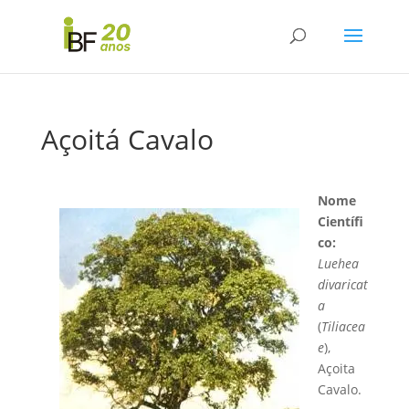
Açoitá Cavalo
Nome
Científi
co:
Luehea
divaricat
a
(
Tiliacea
e
),
Açoita
Cavalo.