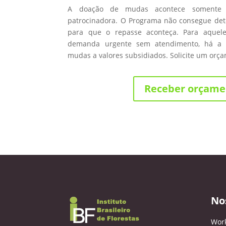
A doação de mudas acontece somente
patrocinadora. O Programa não consegue de
para que o repasse aconteça. Para aque
demanda urgente sem atendimento, há a 
mudas a valores subsidiados. Solicite um orç
Receber orçame
No
Wor