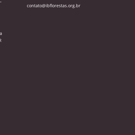
–
contato@ibflorestas.org.br
a
R