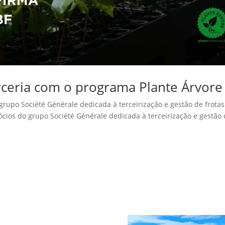
ceria com o programa Plante Árvore
rupo Société Générale dedicada à terceirização e gestão de frotas
cios do grupo Société Générale dedicada à terceirização e gestão
a