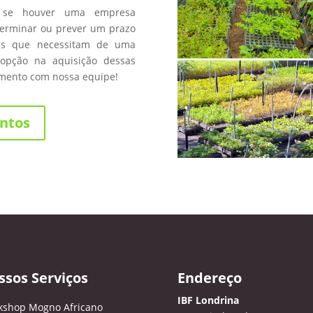
 se houver uma empresa
terminar ou prever um prazo
les que necessitam de uma
opção na aquisição dessas
amento com nossa equipe!
ntos
ssos Serviços
Endereço
IBF Londrina
kshop Mogno Africano