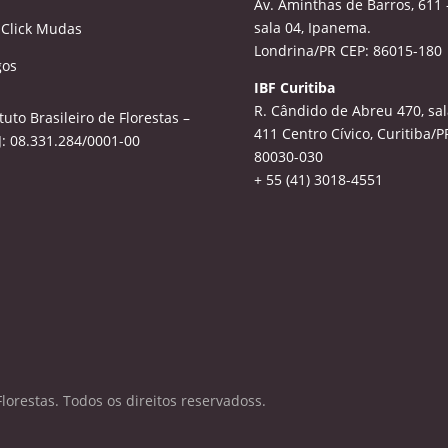
Av. Aminthas de Barros, 611 
sala 04, Ipanema.
 Click Mudas
Londrina/PR CEP: 86015-180
gos
IBF Curitiba
R. Cândido de Abreu 470, sal
ituto Brasileiro de Florestas –
411
Centro Cívico, Curitiba/P
: 08.331.284/0001-00
80030-030
+ 55 (41) 3018-4551
Florestas. Todos os direitos reservadoss.