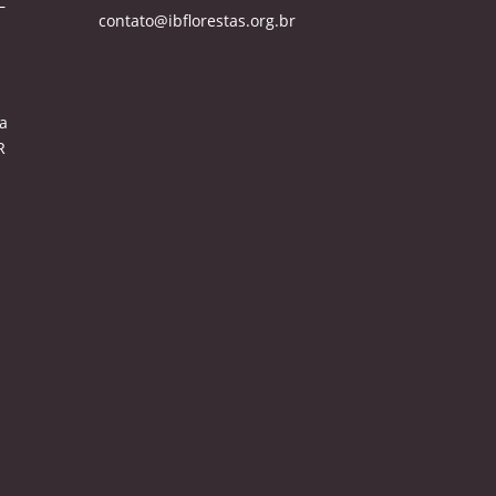
–
contato@ibflorestas.org.br
a
R