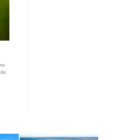
omo
 da