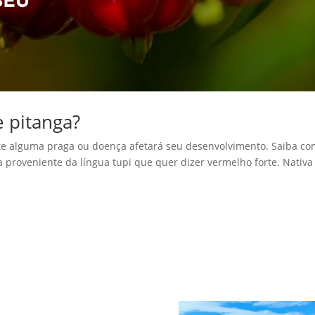
 pitanga?
ente alguma praga ou doença afetará seu desenvolvimento. Saiba c
a proveniente da língua tupi que quer dizer vermelho forte. Nativa
a