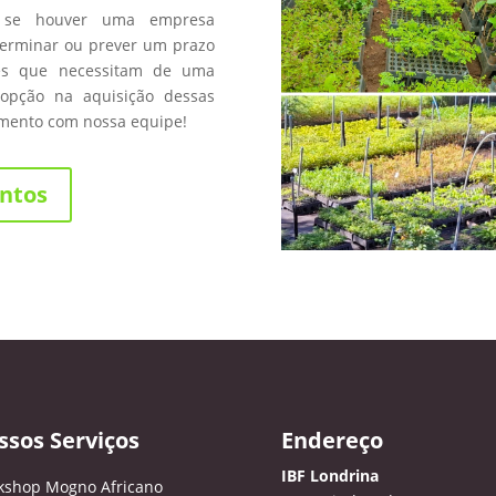
 se houver uma empresa
terminar ou prever um prazo
les que necessitam de uma
opção na aquisição dessas
amento com nossa equipe!
ntos
ssos Serviços
Endereço
IBF Londrina
kshop Mogno Africano