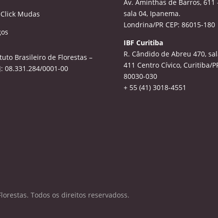
Av. Aminthas de Barros, 611 
sala 04, Ipanema.
 Click Mudas
Londrina/PR CEP: 86015-180
gos
IBF Curitiba
R. Cândido de Abreu 470, sal
ituto Brasileiro de Florestas –
411
Centro Cívico, Curitiba/P
: 08.331.284/0001-00
80030-030
+ 55 (41) 3018-4551
Florestas. Todos os direitos reservadoss.