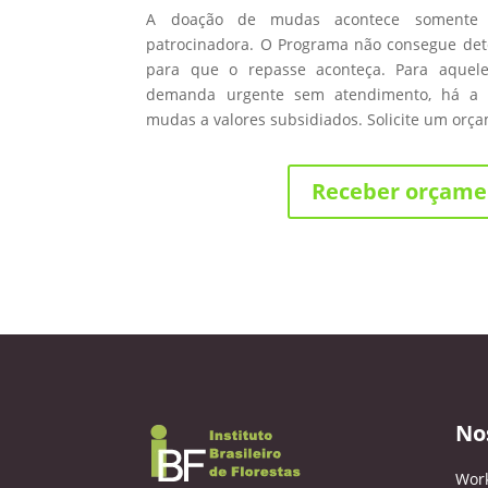
A doação de mudas acontece somente
patrocinadora. O Programa não consegue de
para que o repasse aconteça. Para aque
demanda urgente sem atendimento, há a 
mudas a valores subsidiados. Solicite um orç
Receber orçame
No
Wor