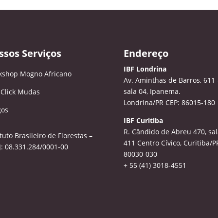
ssos Serviços
Endereço
IBF Londrina
kshop Mogno Africano
Av. Aminthas de Barros, 611 
sala 04, Ipanema.
 Click Mudas
Londrina/PR CEP: 86015-180
gos
IBF Curitiba
R. Cândido de Abreu 470, sal
ituto Brasileiro de Florestas –
411
Centro Cívico, Curitiba/P
: 08.331.284/0001-00
80030-030
+ 55 (41) 3018-4551