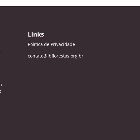
Links
Política de Privacidade
–
contato@ibflorestas.org.br
a
R