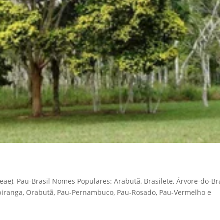
ae), Pau-Brasil Nomes Populares: Arabutã, Brasilete, Árvore-do-Bra
irapiranga, Orabutã, Pau-Pernambuco, Pau-Rosado, Pau-Vermelho e