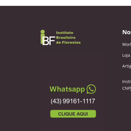
No
Wor
Loja
Arti
Inst
CNPJ