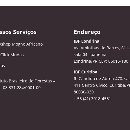
ssos Serviços
Endereço
IBF Londrina
kshop Mogno Africano
Av. Aminthas de Barros, 611 
sala 04, Ipanema.
 Click Mudas
Londrina/PR CEP: 86015-180
gos
IBF Curitiba
R. Cândido de Abreu 470, sal
ituto Brasileiro de Florestas –
411
Centro Cívico, Curitiba/P
: 08.331.284/0001-00
80030-030
+ 55 (41) 3018-4551