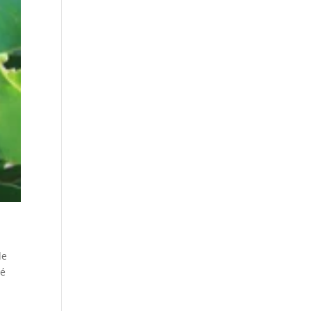
de
 é