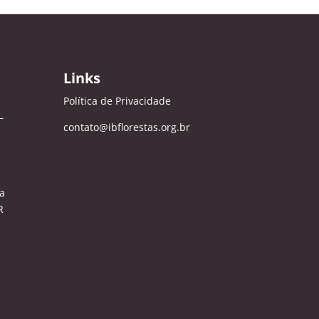
Links
Política de Privacidade
–
contato@ibflorestas.org.br
a
R