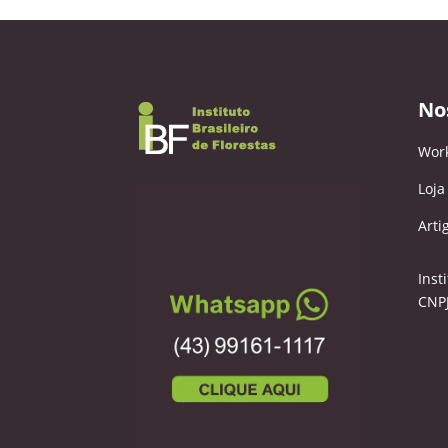
No
Wor
Loja
Arti
Inst
CNPJ