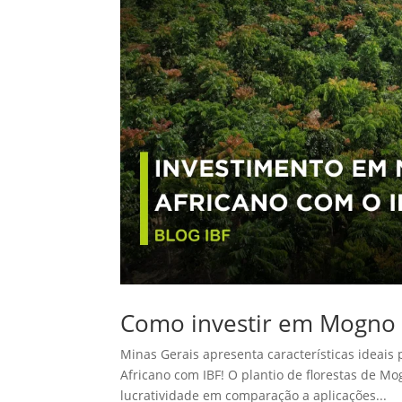
Como investir em Mogno 
Minas Gerais apresenta características ideai
Africano com IBF! O plantio de florestas de M
lucratividade em comparação a aplicações...