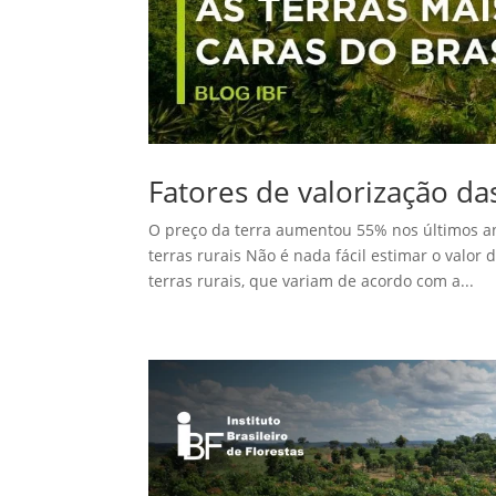
Fatores de valorização das
O preço da terra aumentou 55% nos últimos an
terras rurais Não é nada fácil estimar o valor
terras rurais, que variam de acordo com a...