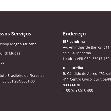
ssos Serviços
Endereço
IBF Londrina
kshop Mogno Africano
Av. Aminthas de Barros, 611 
sala 04, Ipanema.
 Click Mudas
Londrina/PR CEP: 86015-180
gos
IBF Curitiba
R. Cândido de Abreu 470, sal
ituto Brasileiro de Florestas –
411
Centro Cívico, Curitiba/P
: 08.331.284/0001-00
80030-030
+ 55 (41) 3018-4551