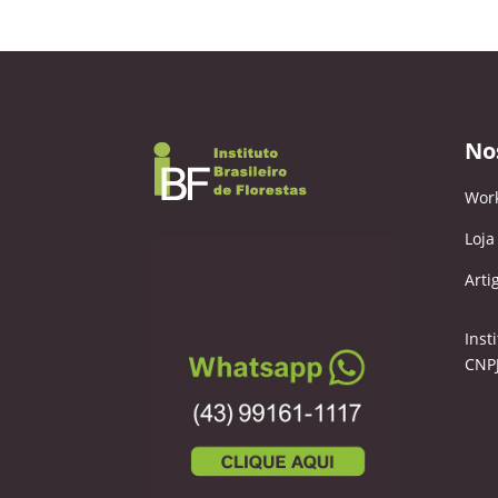
No
Wor
Loja
Arti
Inst
CNPJ