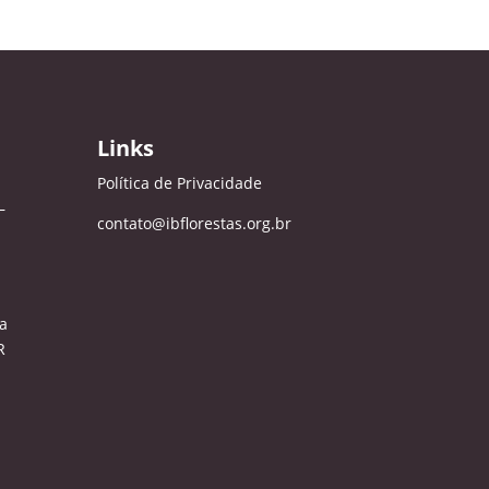
Links
Política de Privacidade
–
contato@ibflorestas.org.br
a
R