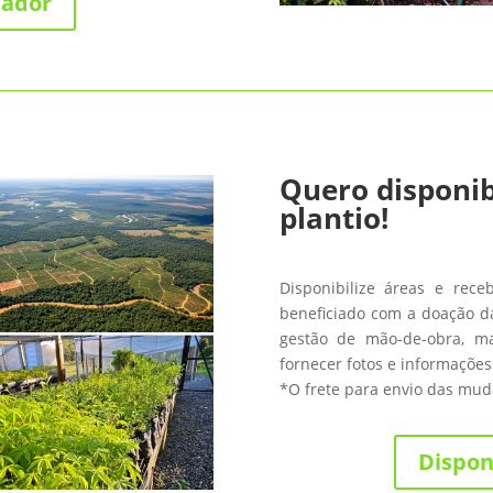
nador
Quero disponib
plantio!
Disponibilize áreas e rece
beneficiado com a doação da
gestão de mão-de-obra, m
fornecer fotos e informações
*O frete para envio das muda
Dispon