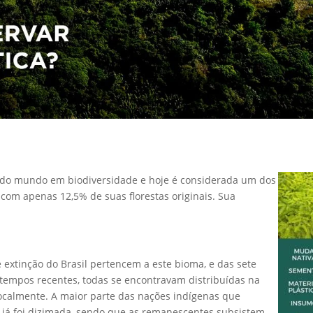
s do mundo em biodiversidade e hoje é considerada um dos
om apenas 12,5% de suas florestas originais. Sua
extinção do Brasil pertencem a este bioma, e das sete
 tempos recentes, todas se encontravam distribuídas na
localmente. A maior parte das nações indígenas que
o já foi dizimada, sendo que as remanescentes subsistem