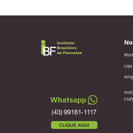
No
Wor
Loja
Arti
Inst
CNPJ