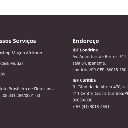
ssos Serviços
Endereço
IBF Londrina
kshop Mogno Africano
Av. Aminthas de Barros, 611 
sala 04, Ipanema.
 Click Mudas
Londrina/PR CEP: 86015-180
gos
IBF Curitiba
R. Cândido de Abreu 470, sal
ituto Brasileiro de Florestas –
411
Centro Cívico, Curitiba/P
: 08.331.284/0001-00
80030-030
+ 55 (41) 3018-4551