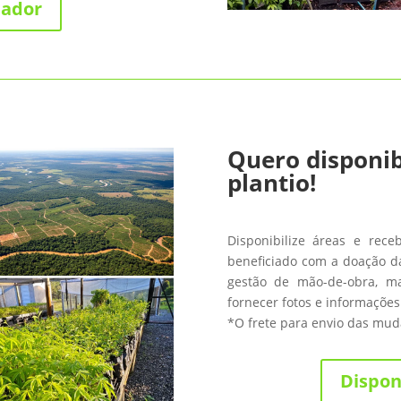
nador
Quero disponib
plantio!
Disponibilize áreas e rece
beneficiado com a doação da
gestão de mão-de-obra, m
fornecer fotos e informações
*O frete para envio das muda
Dispon