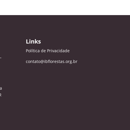
Links
Política de Privacidade
–
contato@ibflorestas.org.br
a
R