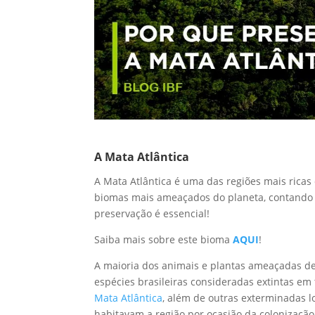
A Mata Atlântica
A Mata Atlântica é uma das regiões mais rica
biomas mais ameaçados do planeta, contando c
preservação é essencial!
Saiba mais sobre este bioma
AQUI
!
A maioria dos animais e plantas ameaçadas de 
espécies brasileiras consideradas extintas em
Mata Atlântica
, além de outras exterminadas 
habitavam a região por ocasião da colonizaçã