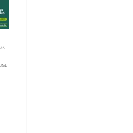
cas
IBGE