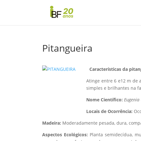
Pitangueira
Características da pitan
Atinge entre 6 e12 m de a
simples e brilhantes na fa
Nome Científico:
Eugenia 
Locais de Ocorrência:
Oco
Madeira:
Moderadamente pesada, dura, compac
Aspectos Ecológicos:
Planta semidecídua, mui