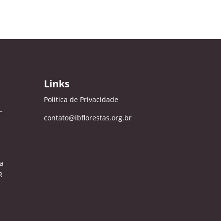
Links
Política de Privacidade
–
contato@ibflorestas.org.br
a
R