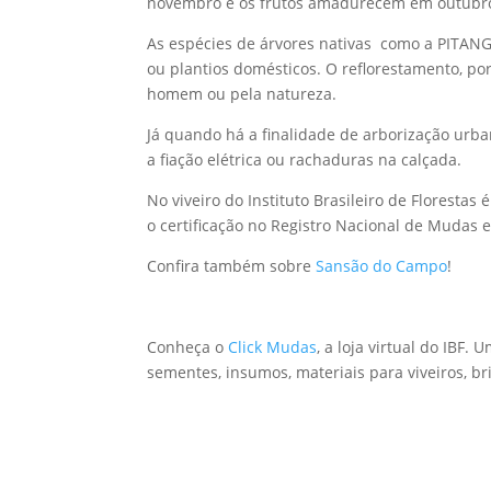
novembro e os frutos amadurecem em outubro
As espécies de árvores nativas como a PITANG
ou plantios domésticos. O reflorestamento, po
homem ou pela natureza.
Já quando há a finalidade de arborização urb
a fiação elétrica ou rachaduras na calçada.
No viveiro do Instituto Brasileiro de Florest
o certificação no Registro Nacional de Mudas
Confira também sobre
Sansão do Campo
!
Conheça o
Click Mudas
, a loja virtual do IB
sementes, insumos, materiais para viveiros, b