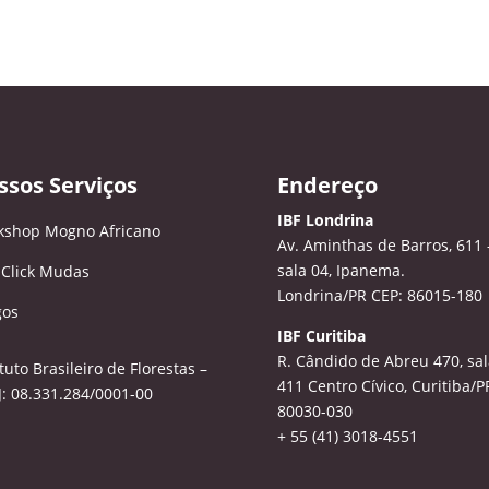
ssos Serviços
Endereço
IBF Londrina
kshop Mogno Africano
Av. Aminthas de Barros, 611 
sala 04, Ipanema.
 Click Mudas
Londrina/PR CEP: 86015-180
gos
IBF Curitiba
R. Cândido de Abreu 470, sal
ituto Brasileiro de Florestas –
411
Centro Cívico, Curitiba/P
: 08.331.284/0001-00
80030-030
+ 55 (41) 3018-4551