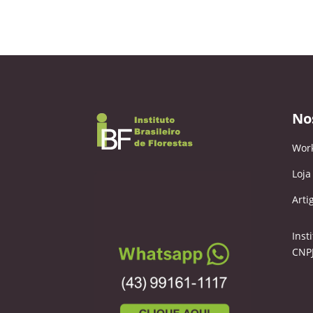
No
Wor
Loja
Arti
Inst
CNPJ