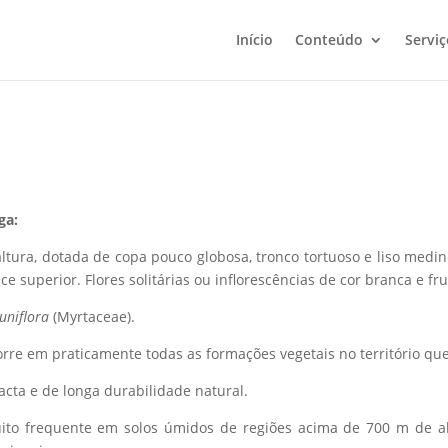
Início
Conteúdo
Serviç
ga:
ltura, dotada de copa pouco globosa, tronco tortuoso e liso medi
ce superior. Flores solitárias ou inflorescências de cor branca e fru
uniflora
(Myrtaceae).
rre em praticamente todas as formações vegetais no território que
ta e de longa durabilidade natural.
to frequente em solos úmidos de regiões acima de 700 m de alt