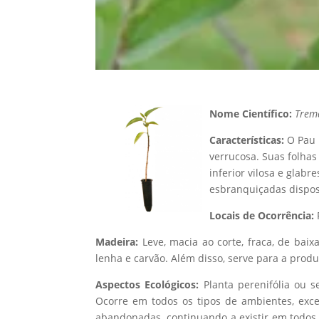
Nome Científico:
Trem
Características:
O Pau 
verrucosa. Suas folhas
inferior vilosa e glab
esbranquiçadas dispost
Locais de Ocorrência:
Madeira:
Leve, macia ao corte, fraca, de bai
lenha e carvão. Além disso, serve para a prod
Aspectos Ecológicos:
Planta perenifólia ou se
Ocorre em todos os tipos de ambientes, exc
abandonadas, continuando a existir em todos o