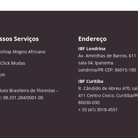
ssos Serviços
Endereço
IBF Londrina
kshop Mogno Africano
Av. Aminthas de Barros, 611 
sala 04, Ipanema.
 Click Mudas
Londrina/PR CEP: 86015-180
gos
IBF Curitiba
R. Cândido de Abreu 470, sal
ituto Brasileiro de Florestas –
411
Centro Cívico, Curitiba/P
: 08.331.284/0001-00
80030-030
+ 55 (41) 3018-4551