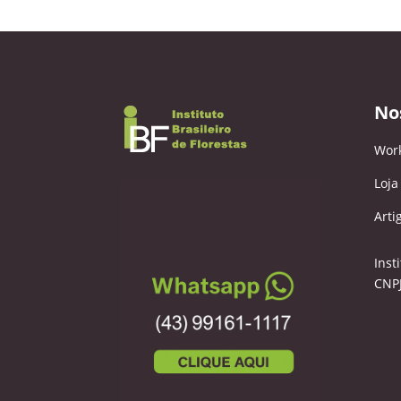
No
Wor
Loja
Arti
Inst
CNPJ