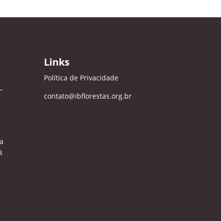
Links
Política de Privacidade
–
contato@ibflorestas.org.br
a
R