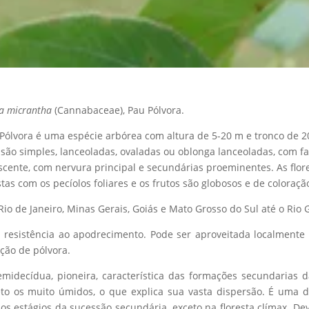
a micrantha
(Cannabaceae), Pau Pólvora.
Pólvora é uma espécie arbórea com altura de 5-20 m e tronco de 2
 são simples, lanceoladas, ovaladas ou oblonga lanceoladas, com f
rescente, com nervura principal e secundárias proeminentes. As flo
as com os pecíolos foliares e os frutos são globosos e de colora
Rio de Janeiro, Minas Gerais, Goiás e Mato Grosso do Sul até o Rio 
xa resistência ao apodrecimento. Pode ser aproveitada localment
ução de pólvora.
midecídua, pioneira, característica das formações secundarias da
eto os muito úmidos, o que explica sua vasta dispersão. É uma 
s estágios da sucessão secundária, exceto na floresta clímax. Devi