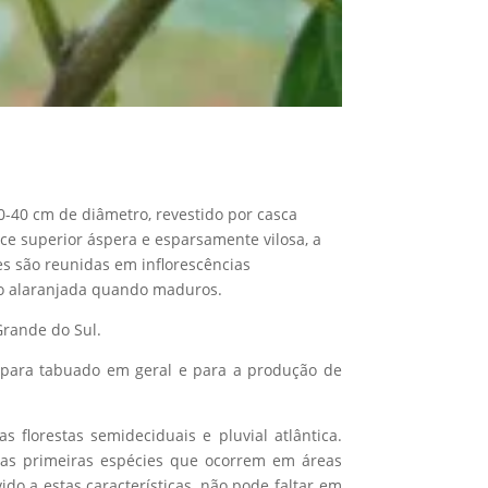
0-40 cm de diâmetro, revestido por casca
ace superior áspera e esparsamente vilosa, a
res são reunidas em inflorescências
ção alaranjada quando maduros.
Grande do Sul.
e para tabuado em geral e para a produção de
s florestas semideciduais e pluvial atlântica.
das primeiras espécies que ocorrem em áreas
do a estas características, não pode faltar em