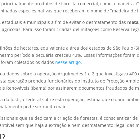
 principalmente produtos de floresta comercial, como a madeira. 
erminadas espécies nativas que receberam o nome de
“
madeira de le
s, estaduais e municipais a fim de evitar o desmatamento das
matas
 agrícolas. Para isso foram criadas delimitações como Reserva Leg
lhões de hectares, equivalente a área dos estados de São Paulo (SP),
mesmo período a pecuária cresceu 43%. Essas informações foram di
foram coletados os dados
nesse artigo
.
ou dados sobre a operação Arquimedes 1 e 2 que investigava 400 
sta operação prendeu funcionários do Instituto de Proteção Ambie
rais Renováveis (Ibama) por assinarem documentos fraudados de m
Vara da Justiça Federal sobre esta operação, estima que o dano am
smatamento pode ser muito maior.
fissionais que se dedicam a criação de florestas, é conscientizar de
stentável sem que haja a extração e nem desmatamento ilegal das m
l?