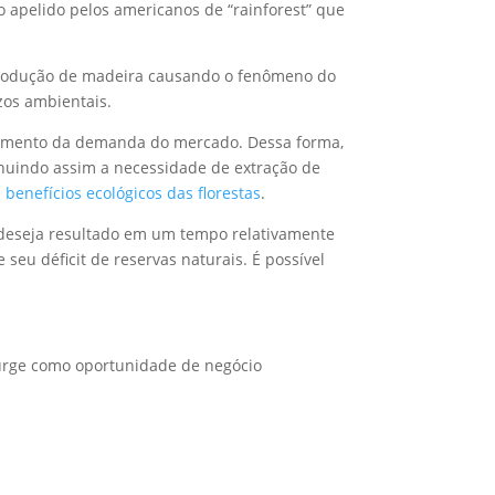
o apelido pelos americanos de “rainforest” que
a produção de madeira causando o fenômeno do
ízos ambientais.
e aumento da demanda do mercado. Dessa forma,
inuindo assim a necessidade de extração de
 benefícios ecológicos das florestas
.
m deseja resultado em um tempo relativamente
eu déficit de reservas naturais. É possível
e surge como oportunidade de negócio