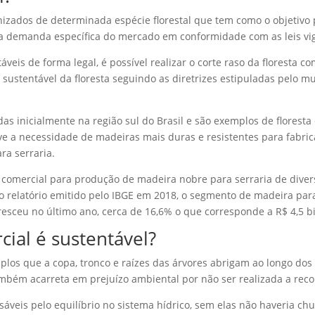
anizados de determinada espécie florestal que tem como o objetivo
a demanda específica do mercado em conformidade com as leis vi
veis de forma legal, é possível realizar o corte raso da floresta c
jo sustentável da floresta seguindo as diretrizes estipuladas pelo
das inicialmente na região sul do Brasil e são exemplos de florest
ve a necessidade de madeiras mais duras e resistentes para fabric
ra serraria.
sta comercial para produção de madeira nobre para serraria de dive
 relatório emitido pelo IBGE em 2018, o segmento de madeira para c
esceu no último ano, cerca de 16,6% o que corresponde a R$ 4,5 bi
rcial é sustentável?
plos que a copa, tronco e raízes das árvores abrigam ao longo dos 
ambém acarreta em prejuízo ambiental por não ser realizada a reco
sáveis pelo equilíbrio no sistema hídrico, sem elas não haveria ch