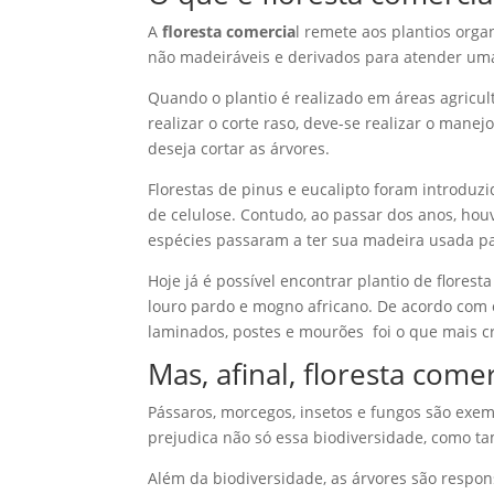
A
floresta comercia
l remete aos plantios org
não madeiráveis e derivados para atender um
Quando o plantio é realizado em áreas agricultá
realizar o corte raso, deve-se realizar o mane
deseja cortar as árvores.
Florestas de pinus e eucalipto foram introduzi
de celulose. Contudo, ao passar dos anos, hou
espécies passaram a ter sua madeira usada pa
Hoje já é possível encontrar plantio de flore
louro pardo e mogno africano. De acordo com o
laminados, postes e mourões foi o que mais cr
Mas, afinal, floresta come
Pássaros, morcegos, insetos e fungos são exem
prejudica não só essa biodiversidade, como t
Além da biodiversidade, as árvores são respon