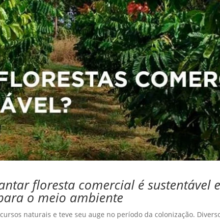
antar floresta comercial é sustentável e
 para o meio ambiente
ecursos naturais e teve seu auge no período da colonização. Diver