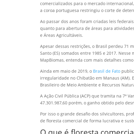
comercializados para o mercado internacional,
a coroa portuguesa restringiu o corte de det
Ao passar dos anos foram criadas leis federai
quanto para abertura de áreas para atividades
e Áreas Agricultáveis.
Apesar dessas restrições, o Brasil perdeu 71 mi
Santo (ES) somados entre 1985 e 2017. Nesse 
MapBiomas, entenda com mais detalhes como 
Ainda em maio de 2019, o
Brasil de Fato
public
irregularidade no Chibatão em Manaus (AM). E
Brasileiro de Meio Ambiente e Recursos Natu
A Ação Civil Pública (ACP) que tramita na 7ª 
47.301.987,60 porém, o ganho obtido pelo de
Por isso o grande desafio dos silvicultores, pro
de floresta comercial de forma lucrativa e su
O que é floresta comercia