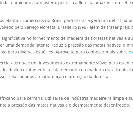
toda a umidade à atmosfera, por isso a floresta amazônica recebe 
s plantios comerciais no Brasil para serraria gera um déficit n
lvido pelo Serviço Florestal Brasileiro (SFB), além de trazer preju
 significativa no fornecimento de madeira de florestas nativas 
nder uma demanda latente, reduz a pressão das matas nativas, dim
rigo para diversas espécies. Aproveite para conhecer mais sobre
os
omercial- torna-se um investimento extremamente viável para que
do, devido exatamente a esta demanda da madeira dura tropical e s
sos relacionados à manutenção e proteção da floresta.
 africano para serraria, utiliza-se da indústria madeireira limpa 
mente a pressão das matas nativas e o desmatamento desenfreado.