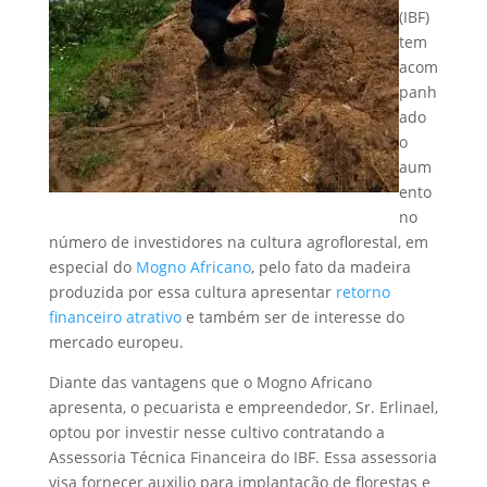
(IBF)
tem
acom
panh
ado
o
aum
ento
no
número de investidores na cultura agroflorestal, em
especial do
Mogno Africano
, pelo fato da madeira
produzida por essa cultura apresentar
retorno
financeiro atrativo
e também ser de interesse do
mercado europeu.
Diante das vantagens que o Mogno Africano
apresenta, o pecuarista e empreendedor, Sr. Erlinael,
optou por investir nesse cultivo contratando a
Assessoria Técnica Financeira do IBF. Essa assessoria
visa fornecer auxilio para implantação de florestas e