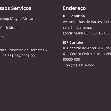
ssos Serviços
Endereço
IBF Londrina
kshop Mogno Africano
Av. Aminthas de Barros, 611 
sala 04, Ipanema.
 Click Mudas
Londrina/PR CEP: 86015-180
gos
IBF Curitiba
R. Cândido de Abreu 470, sal
ituto Brasileiro de Florestas –
411
Centro Cívico, Curitiba/P
: 08.331.284/0001-00
80030-030
+ 55 (41) 3018-4551