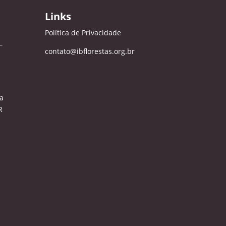
Links
Política de Privacidade
–
contato@ibflorestas.org.br
a
R