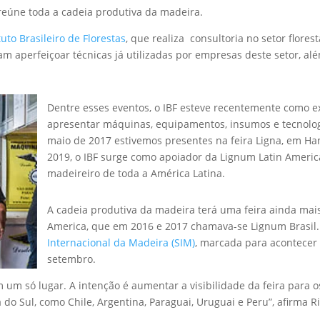
 reúne toda a cadeia produtiva da madeira.
tuto Brasileiro de Florestas
, que realiza consultoria no setor flore
am aperfeiçoar técnicas já utilizadas por empresas deste setor, al
Dentre esses eventos, o IBF esteve recentemente como e
apresentar máquinas, equipamentos, insumos e tecnolog
maio de 2017 estivemos presentes na feira Ligna, em Ha
2019, o IBF surge como apoiador da Lignum Latin America,
madeireiro de toda a América Latina.
A cadeia produtiva da madeira terá uma feira ainda mais
America, que em 2016 e 2017 chamava-se Lignum Brasil. A
Internacional da Madeira (SIM)
, marcada para acontecer 
setembro.
um só lugar. A intenção é aumentar a visibilidade da feira para os
o Sul, como Chile, Argentina, Paraguai, Uruguai e Peru”, afirma Ri