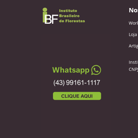
No
Wor
Loja
Arti
Inst
CNPJ