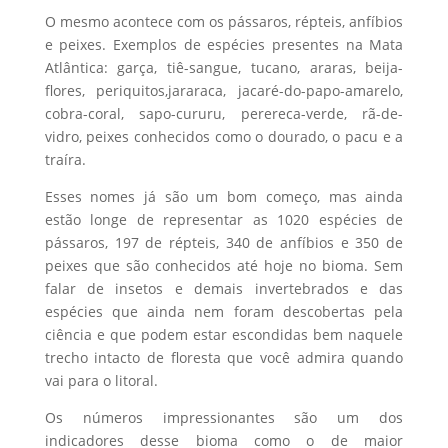
O mesmo acontece com os pássaros, répteis, anfíbios
e peixes. Exemplos de espécies presentes na Mata
Atlântica: garça, tiê-sangue, tucano, araras, beija-
flores, periquitos,jararaca, jacaré-do-papo-amarelo,
cobra-coral, sapo-cururu, perereca-verde, rã-de-
vidro, peixes conhecidos como o dourado, o pacu e a
traíra.
Esses nomes já são um bom começo, mas ainda
estão longe de representar as 1020 espécies de
pássaros, 197 de répteis, 340 de anfíbios e 350 de
peixes que são conhecidos até hoje no bioma. Sem
falar de insetos e demais invertebrados e das
espécies que ainda nem foram descobertas pela
ciência e que podem estar escondidas bem naquele
trecho intacto de floresta que você admira quando
vai para o litoral.
Os números impressionantes são um dos
indicadores desse bioma como o de maior