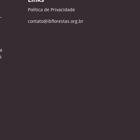
Política de Privacidade
–
contato@ibflorestas.org.br
a
R