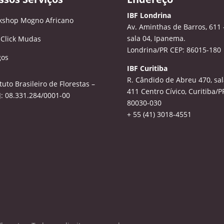
IBF Londrina
kshop Mogno Africano
Av. Aminthas de Barros, 611 
sala 04, Ipanema.
 Click Mudas
Londrina/PR CEP: 86015-180
gos
IBF Curitiba
R. Cândido de Abreu 470, sal
ituto Brasileiro de Florestas –
411
Centro Cívico, Curitiba/P
: 08.331.284/0001-00
80030-030
+ 55 (41) 3018-4551