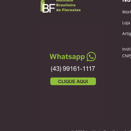
Wor
Loja
Arti
Inst
CNPJ